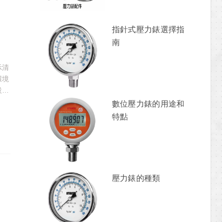
指針式壓力錶選擇指
南
示清
環境
設備
。除
數位壓力錶的用途和
計出
特點
壓力錶的種類