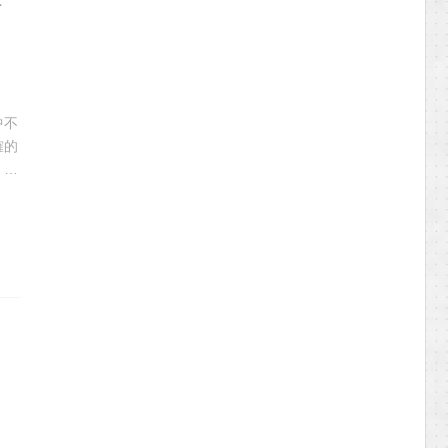
南
中不
確的
，從
文將
錶以