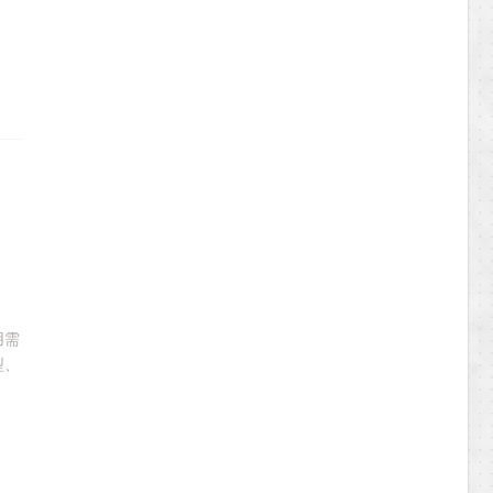
用需
型、