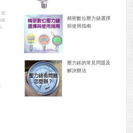
，安
精密數位壓力錶選擇
力錶
與使用指南
點。
壓力錶的常見問題及
解決辦法
決