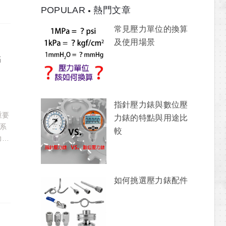
POPULAR
熱門文章
常見壓力單位的換算
及使用場景
點
指針壓力錶與數位壓
重要
力錶的特點與用途比
C系
較
力測
。這
的儀
全。
如何挑選壓力錶配件