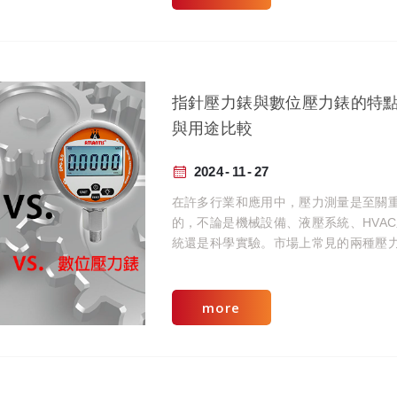
指針壓力錶與數位壓力錶的特
與用途比較
2024
11
27
在許多行業和應用中，壓力測量是至關
的，不論是機械設備、液壓系統、HVA
統還是科學實驗。市場上常見的兩種壓
量工具分別是指針壓力錶和數位壓力錶
兩種儀器各有其特點和優勢，選擇合適
器能夠提高測量精度並保障系統運行安
more