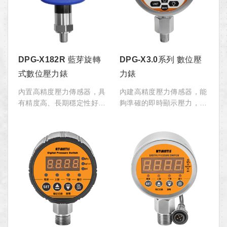
程機械、壓力實驗室等場
合。
DPG-X182R 藍芽旋轉
DPG-X3.0系列 數位壓
式數位壓力錶
力錶
內置高精度壓力傳感器，具
內建高精度壓力傳感器，能
有精度高、長期穩定性好的
夠準確的即時顯示壓力，具
特點。錶盤可330°旋轉，便
有精度高、長期穩定性好的
於從所需角度讀數，支援藍
特點。適用於便攜式壓力測
芽連接和APP 配置參數。適
量、設備配套、校驗設備等
用於便攜式壓力測量、設備
壓力測量領域。SP型為特
配套、校驗設備等壓力測量
別客製品，適用於有長期持
領域。
壓/保壓而偵測是否微漏之
「特殊需求」的客戶端。