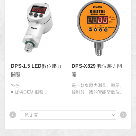
穩定性好的特點。
DPS-1.5 LED數位壓力
DPS-X829 數位壓力開
開關
關
特色
是一款集壓力測量、顯示、
■ 提供OEM 服務
控制於一體的智能型數位壓
■ 外殼可隨時轉動調節，使
力開關，具有強抗干磁干
用方便
擾、防浪湧保護、防反接保
■ 可任意設置開關量動作
護等。適合自動化產線、液
■ 綜合精度±0.5%F.S
壓系統等領域。
■ LED 即時顯示
■ 一路模擬量，兩路開關量