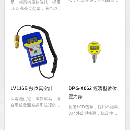
殼，抗震性好，能夠測量對
是一款高精度數位錶，採用
銅合金無腐蝕的氣體介質，
LED 高亮度螢幕，適合環境
適用於壓力容器、輪胎檢測
惡劣的場合，適用於液壓機
等測量領域。
械、高壓清洗機、空氣壓縮
機、醫療機械等設備配套。
LV116B 數位真空計
DPG-X062 經濟型數位
壓力錶
採電池供電，操作容易，適
合用於量測空調系統裡的空
配備LCD螢幕，採用不鏽鋼
氣含量及真空度。
304外殼與接頭，抗震性
好，可測量對不鏽鋼無腐蝕
的介質，具有低功耗、長期