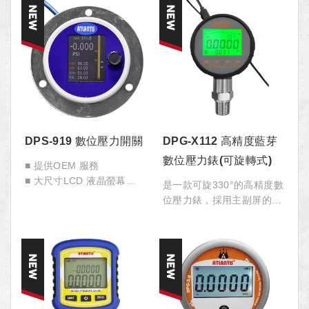
DPS-919 數位壓力開關
DPG-X112 高精度藍芽
數位壓力錶(可旋轉式)
■ 提供OEM 服務
■ 大尺寸LCD 液晶螢幕
是一款可旋330°的高精度數
■ 大範圍操作電壓
位壓力錶，採用主副屏的分
■ 兩種輸出選擇
屏顯示，在主屏顯示壓力同
■ 容許20%超壓
時，副屏顯示環境溫度、壓
力最大值、最小值及量程範
圍等數據。可通過type-c 或
藍芽功能匯出紀錄的數據，
並可對多種參數進行設置。
可應用在機械電子行業、工