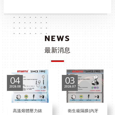
NEWS
最新消息
04
03
2026
08
2026
07
高溫熔體壓力錶
衛生級隔膜(內牙