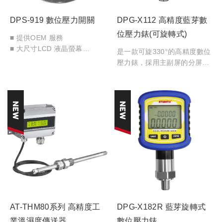
DPS-919 數位壓力開關
DPG-X112 高精度藍芽數
位壓力錶(可旋轉式)
■ 提供OEM 服務
■ 大尺寸LCD 液晶螢幕
是一款可旋330°的高精度數位
■ 大範圍操作電壓
壓力錶，採用主副屏的分屏顯
■ 兩種輸出選擇
示，在主屏顯示壓力同時，副
■ 容許20%超壓
屏顯示環境溫度、壓力最大
值、最小值及量程範圍等數
據。可通過type-c 或藍芽功能
匯出紀錄的數據，並可對多種
參數進行設置。可應用在機械
電子行業、工程機械、壓力實
驗室等場合。
AT-THM80系列 高精度工
DPG-X182R 藍芽旋轉式
業溫濕度傳送器
數位壓力錶