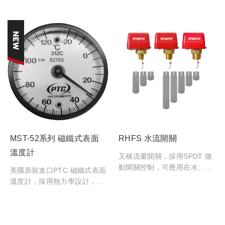
度高、長期穩定性好的特點。
於測量表面溫度，專為醫院和
適用於便攜式壓力測量、設備
工業應用而設計。
配套、校驗設備等壓力測量領
域。SP型為特別客製品，適用
於有長期持壓/保壓而偵測是否
微漏之「特殊需求」的客戶
端。
MST-52系列 磁鐵式表面
RHFS 水流開關
溫度計
又稱流量開關，採用SPDT 微
動開關控制，可應用在水、乙
美國原裝進口PTC 磁鐵式表面
二醇或其他未劃分為危險液體
溫度計，採用熱力學設計，用
管線上。當液體流量超出或低
於測量表面溫度。
於設定流量時，藉由底部不鏽
鋼流向片給予設備供電或斷
電。