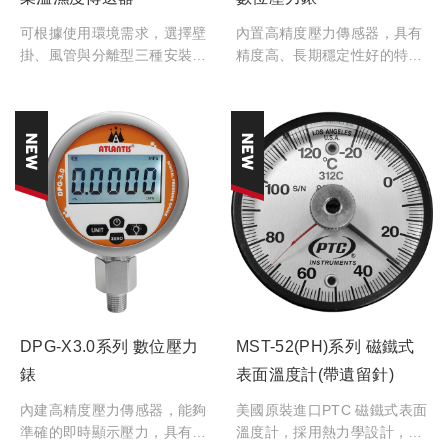
可根據使用環境需求，選擇壁
內置高精度壓力傳感器，具有
掛、風管與分離型三種安裝型
精度高、長期穩定性好的特
式，能量測-40℃~200℃與
點。錶盤可330°旋轉，便於從
0~100%RH 的溫濕度。可應
所需角度讀數，支援藍芽連接
用在半導體、無塵室、工業製
和APP 配置參數。適用於便攜
程監控、氣象站及各種需要環
式壓力測量、設備配套、校驗
境控制領域。
設備等壓力測量領域。
DPG-X3.0系列 數位壓力
MST-52(PH)系列 磁鐵式
錶
表面溫度計(帶遺留針)
內建高精度壓力傳感器，能夠
美國原裝進口PTC 磁鐵式表面
準確的即時顯示壓力，具有精
溫度計，採用熱力學設計，用