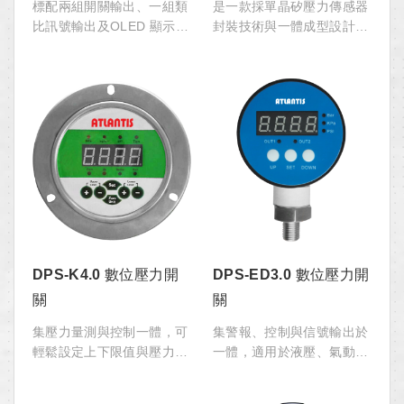
標配兩組開關輸出、一組類
是一款採單晶矽壓力傳感器
比訊號輸出及OLED 顯示螢
封裝技術與一體成型設計的
幕，集壓力開關、傳送器與
高性能數位壓力開關，傳感
顯示功能於一體，適用於機
器位於本體頂部，遠離介質
械製造、機床系統、液壓及
接觸面，具機械隔離與熱隔
氣動系統等工業環境的液體
離等功能。DPS-L131 可應
及氣體介質壓力量測、控制
用於極端化學環境、機械負
與監測需求。
荷與電磁干擾等嚴苛的工業
壓力量測及控制需求。
DPS-K4.0 數位壓力開
DPS-ED3.0 數位壓力開
關
關
集壓力量測與控制一體，可
集警報、控制與信號輸出於
輕鬆設定上下限值與壓力單
一體，適用於液壓、氣動、
位。DPS-K4.0 採雙穩態控
能源和水處理系統的工業過
制電路，無任何機械接點，
程控制。