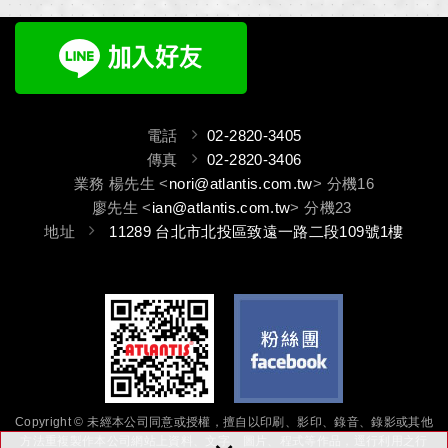
■ 可調上限與下限值
■ 可切換7 種壓力單位
■ 抗震設計
■ 防護等級IP65
■ 短路保護與反極性保護
■ 可選三種雙組警報輸出-
■ 自動歸零功能
Relay, NPN, PNP
■ 可設定遲滯與窗型模式
■ 4-20mA 或1-5V 類比輸
電話
02-2820-3405
出功能 (選購)
傳真
02-2820-3406
■ 數位RS-485 輸出 (選購)
業務 楊先生 <
nori@atlantis.com.tw
> 分機16
廖先生 <
ian@atlantis.com.tw
> 分機23
地址
11289 台北市北投區致遠一路二段109號1樓
Copyright © 未經本公司同意或授權，擅自以印刷、影印、錄音、錄影或其他
方法重複製作本公司網站上資料、文字、圖片、程式等作品，逕行利用之行