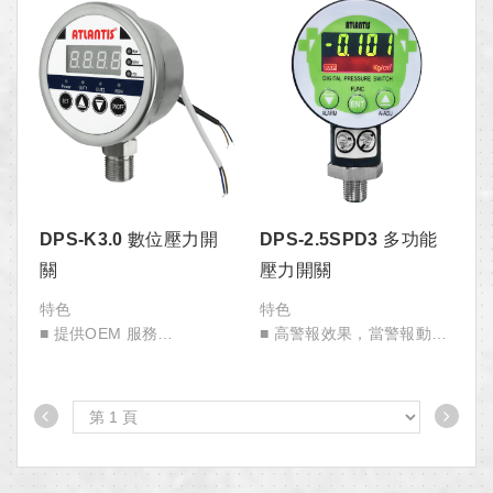
大幅提高產品使用壽命。
DPS-K3.0 數位壓力開
DPS-2.5SPD3 多功能
關
壓力開關
特色
特色
■ 提供OEM 服務
■ 高警報效果，當警報動作
■ 接線容易、操作簡單
時顯示螢幕自動變換顏色
■ 可選直流與交流電源
(紅色／綠色)
■ 價格經濟實惠，使用壽命
■ 全量程精度0.5% (最高
長
0.25%)
■ 內建繼電器，可選一組或
■ 感測頭採用陶瓷壓阻式與
兩組
不鏽鋼316 元件