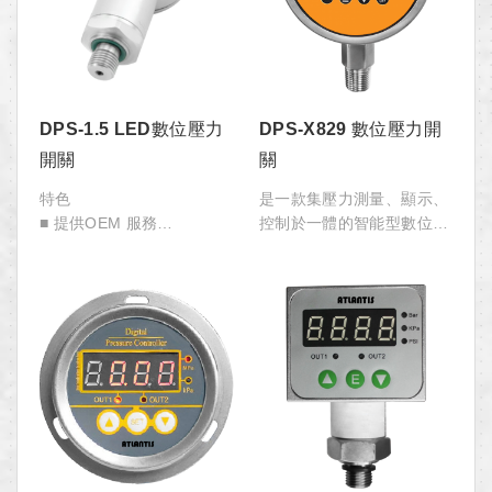
DPS-1.5 LED數位壓力
DPS-X829 數位壓力開
開關
關
特色
是一款集壓力測量、顯示、
■ 提供OEM 服務
控制於一體的智能型數位壓
■ 外殼可隨時轉動調節，使
力開關，具有強抗干磁干
用方便
擾、防浪湧保護、防反接保
■ 可任意設置開關量動作
護等。適合自動化產線、液
■ 綜合精度±0.5%F.S
壓系統等領域。
■ LED 即時顯示
■ 一路模擬量，兩路開關量
輸出(選項)