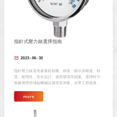
指針式壓力錶選擇指南
2023
06
30
指針壓力錶需考慮量程範圍、精度、顯示清晰度、材
質、耐用性、安全設計、適用環境等因素。選擇時可
根據應用領域如機械設備管道測量、化學工程或液壓
系統來決定。除一般壓力錶外，也可根據特殊環境，
設計出專用的壓力錶。
more