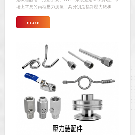
場上常見的兩種壓力測量工具分別是指針壓力錶和數
位壓力錶。這兩種儀器各有其特點和優勢，選擇合適
的儀器能夠提高測量精度並保障系統運行安全。
more