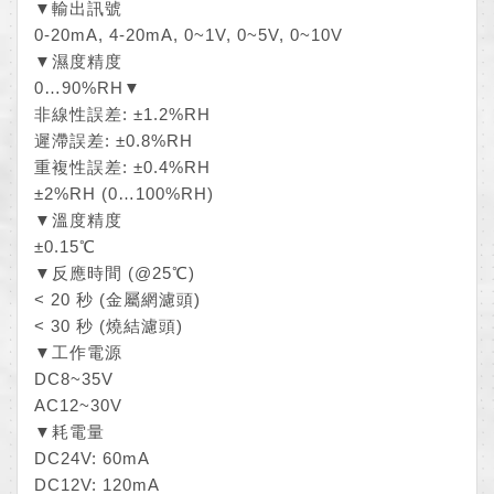
▼輸出訊號
0-20mA, 4-20mA, 0~1V, 0~5V, 0~10V
▼濕度精度
0…90%RH▼
非線性誤差: ±1.2%RH
遲滯誤差: ±0.8%RH
重複性誤差: ±0.4%RH
±2%RH (0…100%RH)
▼溫度精度
±0.15℃
▼反應時間 (@25℃)
< 20 秒 (金屬網濾頭)
< 30 秒 (燒結濾頭)
▼工作電源
DC8~35V
AC12~30V
▼耗電量
DC24V: 60mA
DC12V: 120mA