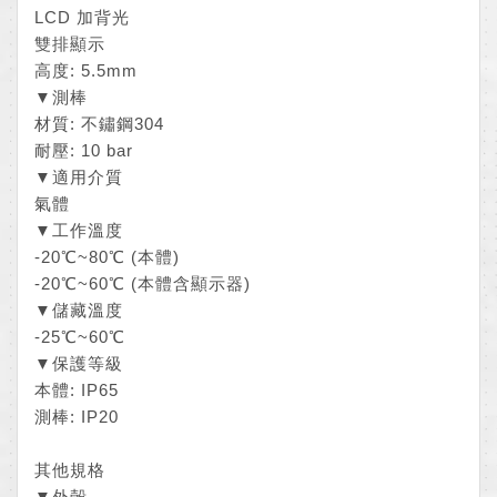
LCD 加背光
雙排顯示
高度: 5.5mm
▼測棒
材質: 不鏽鋼304
耐壓: 10 bar
▼適用介質
氣體
▼工作溫度
-20℃~80℃ (本體)
-20℃~60℃ (本體含顯示器)
▼儲藏溫度
-25℃~60℃
▼保護等級
本體: IP65
測棒: IP20
其他規格
▼外殼