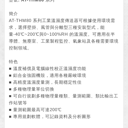
簡介
AT-THM80 系列工業溫濕度傳送器可根據使用環境需
求，選擇壁掛、風管與分離型三種安裝型式，能
量-40℃~200℃與0~100%RH 的溫濕度。可應用在半
導體、無塵室、工業製程監控、氣象站及各種需要環境
控制領域。
特色
■ 溫度補償及電腦線性校正溫濕度功能
■ 鋁合金強固機殼，適用各種嚴峻環境
■ 高精度溫濕度量測，長期穩定性佳
■ 多種物理量單位切換
■ 可自行規劃多種物理量種類、量測範圍、類比輸出工
作站號等
■ 量測範圍最高可達200℃
■ 專用規劃軟體，可記錄資料及分析圖形