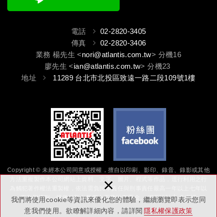
電話
02-2820-3405
傳真
02-2820-3406
業務 楊先生 <
nori@atlantis.com.tw
> 分機16
廖先生 <
ian@atlantis.com.tw
> 分機23
地址
11289 台北市北投區致遠一路二段109號1樓
Copyright © 未經本公司同意或授權，擅自以印刷、影印、錄音、錄影或其他
×
方法重複製作本公司網站上資料、文字、圖片、程式等作品，逕行利用之行
為觸犯著作權法重製權，依法需負民事責任與刑事責任最高一年以上七年以
下有期徒刑，得併科新台幣四十五萬以下罰金。
網頁設計
│ 多米諾
我們將使用cookie等資訊來優化您的體驗，繼續瀏覽即表示您同
意我們使用。欲瞭解詳細內容，請詳閱
隱私權保護政策